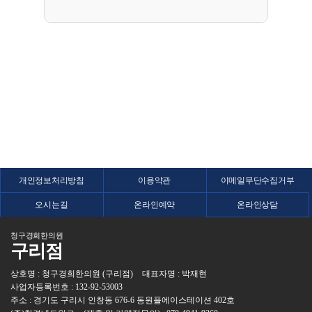
개인정보처리방침
이용약관
이메일무단수집거부
오시는길
온라인예약
온라인상담
청구경희한의원
구리점
상호명 : 청구경희한의원 (구리점)
대표자명 : 박재현
사업자등록번호 : 132-92-53003
주소 : 경기도 구리시 인창동 676-6 동원플에이스테이션 402호